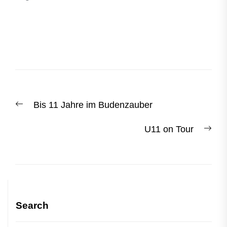
Post
Previous
Bis 11 Jahre im Budenzauber
navigation
post:
Nex
U11 on Tour
post
Search