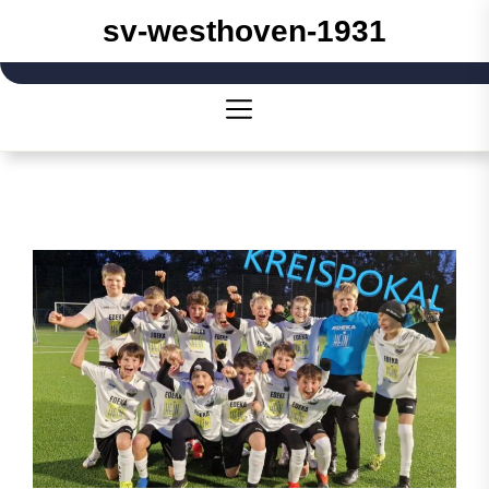
Skip
sv-westhoven-1931
to
the
content