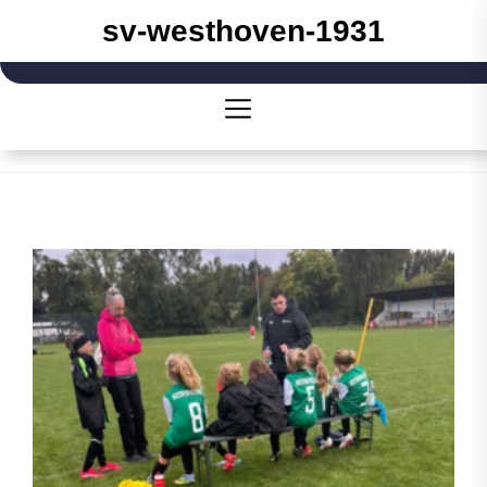
Skip
sv-westhoven-1931
to
the
content